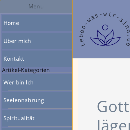
Zum
Menu
Inhalt
springen
Home
Über mich
Kontakt
Artikel-Kategorien
Wer bin Ich
Gott
Seelennahrung
Spiritualität
Jäge