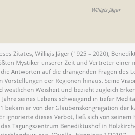
Willigis Jäger
eses Zitates, Willigis Jäger (1925 – 2020), Benedi
ößten Mystiker unserer Zeit und Vertreter einer
t, die Antworten auf die drängenden Fragen des Le
en Vorstellungen der Regionen hinaus. Seine Visi
d westlichen Weisheit und bezieht zugleich Erken
 Jahre seines Lebens schweigend in tiefer Medita
01 bekam er von der Glaubenskongregation der ka
Er ignorierte dieses Verbot, ließ sich von seinem
r das Tagungszentrum Benediktushof in Holzkirch
tschlands wurde. (Quelle „Happinez 2/2019“)