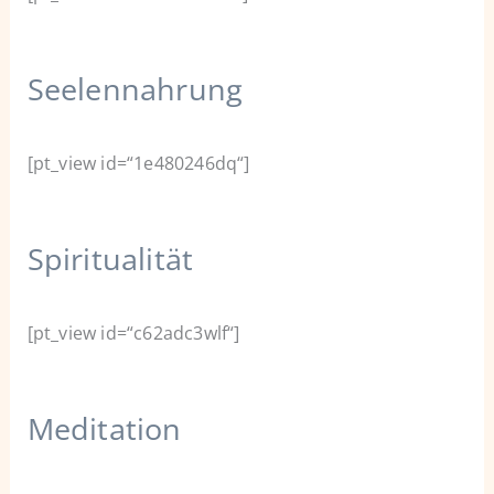
Seelennahrung
[pt_view id=“1e480246dq“]
Spiritualität
[pt_view id=“c62adc3wlf“]
Meditation